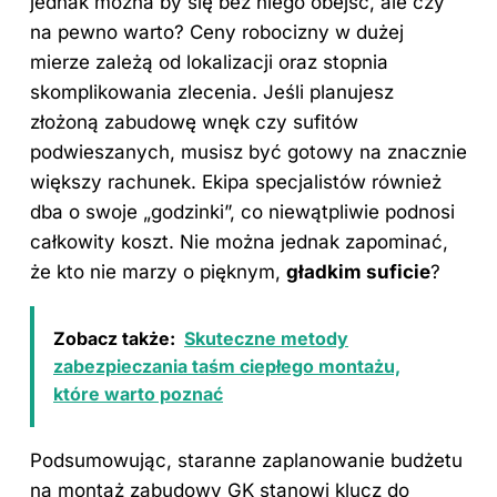
jednak można by się bez niego obejść, ale czy
na pewno warto? Ceny robocizny w dużej
mierze zależą od lokalizacji oraz stopnia
skomplikowania zlecenia. Jeśli planujesz
złożoną zabudowę wnęk czy sufitów
podwieszanych, musisz być gotowy na znacznie
większy rachunek. Ekipa specjalistów również
dba o swoje „godzinki”, co niewątpliwie podnosi
całkowity koszt. Nie można jednak zapominać,
że kto nie marzy o pięknym,
gładkim suficie
?
Zobacz także:
Skuteczne metody
zabezpieczania taśm ciepłego montażu,
które warto poznać
Podsumowując, staranne zaplanowanie budżetu
na montaż zabudowy GK stanowi klucz do