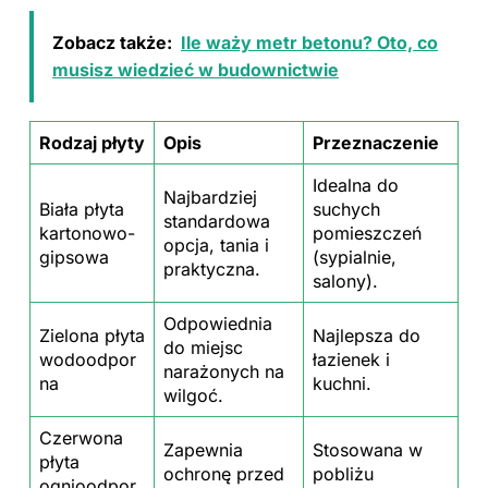
Zobacz także:
Ile waży metr betonu? Oto, co
musisz wiedzieć w budownictwie
Rodzaj płyty
Opis
Przeznaczenie
Idealna do
Najbardziej
Biała płyta
suchych
standardowa
kartonowo-
pomieszczeń
opcja, tania i
gipsowa
(sypialnie,
praktyczna.
salony).
Odpowiednia
Zielona płyta
Najlepsza do
do miejsc
wodoodpor
łazienek
i
narażonych na
na
kuchni
.
wilgoć.
Czerwona
Zapewnia
Stosowana w
płyta
ochronę przed
pobliżu
ognioodpor