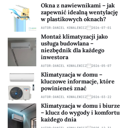
Okna z nawiewnikami – jak
zapewnić idealną wentylację
w plastikowych oknach?
AUTOR:
DANIEL KOWALEWICZ
2026-07-01
Montaż klimatyzacji jako
usługa budowlana –
niezbędnik dla każdego
inwestora
AUTOR:
DANIEL KOWALEWICZ
2026-05-07
Klimatyzacja w domu –
kluczowe informacje, które
powinieneś znać
AUTOR:
DANIEL KOWALEWICZ
2026-03-22
Klimatyzacja w domu i biurze
– klucz do wygody i komfortu
każdego dnia
AUTOR:
DANIEL KOWALEWICZ
2025-12-31