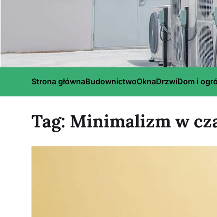
Strona główna
Budownictwo
Okna
Drzwi
Dom i ogr
Tag:
Minimalizm w cz