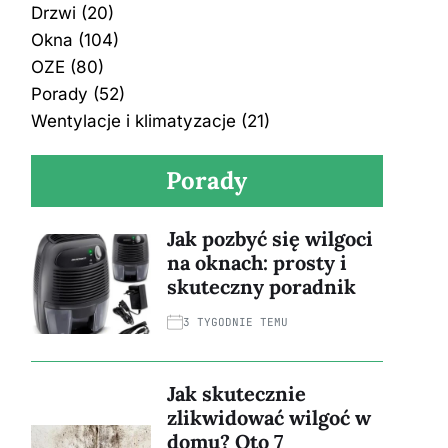
Drzwi
(20)
Okna
(104)
OZE
(80)
Porady
(52)
Wentylacje i klimatyzacje
(21)
Porady
Jak pozbyć się wilgoci
na oknach: prosty i
skuteczny poradnik
3 TYGODNIE TEMU
Jak skutecznie
zlikwidować wilgoć w
domu? Oto 7