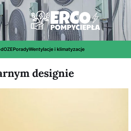
ód
OZE
Porady
Wentylacje i klimatyzacje
arnym designie