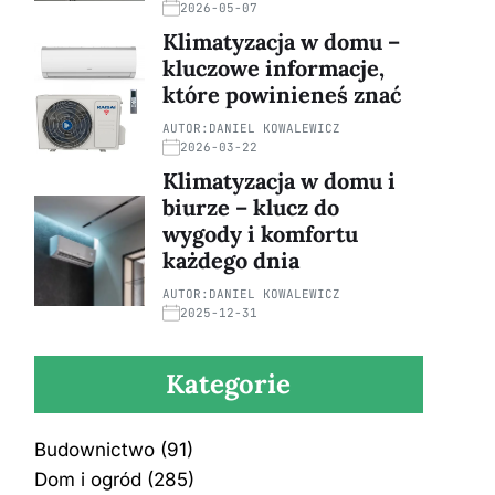
2026-05-07
Klimatyzacja w domu –
kluczowe informacje,
które powinieneś znać
AUTOR:
DANIEL KOWALEWICZ
2026-03-22
Klimatyzacja w domu i
biurze – klucz do
wygody i komfortu
każdego dnia
AUTOR:
DANIEL KOWALEWICZ
2025-12-31
Kategorie
Budownictwo
(91)
Dom i ogród
(285)