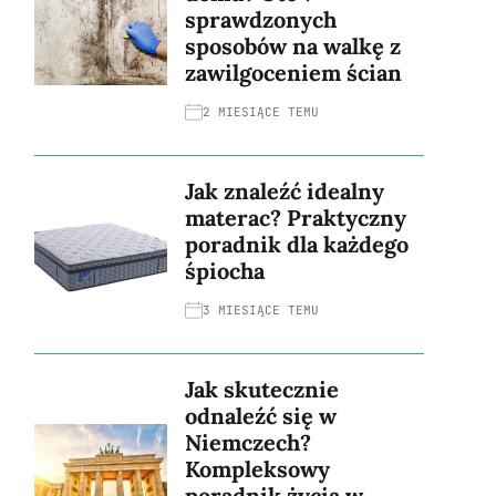
sprawdzonych
sposobów na walkę z
zawilgoceniem ścian
2 MIESIĄCE TEMU
Jak znaleźć idealny
materac? Praktyczny
poradnik dla każdego
śpiocha
3 MIESIĄCE TEMU
Jak skutecznie
odnaleźć się w
Niemczech?
Kompleksowy
poradnik życia w