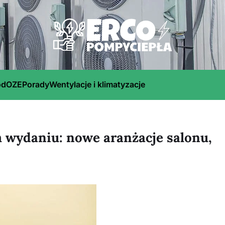
ód
OZE
Porady
Wentylacje i klimatyzacje
 wydaniu: nowe aranżacje salonu,