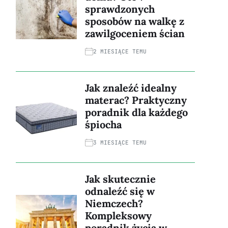
sprawdzonych
sposobów na walkę z
zawilgoceniem ścian
2 MIESIĄCE TEMU
Jak znaleźć idealny
materac? Praktyczny
poradnik dla każdego
śpiocha
3 MIESIĄCE TEMU
Jak skutecznie
odnaleźć się w
Niemczech?
Kompleksowy
poradnik życia w