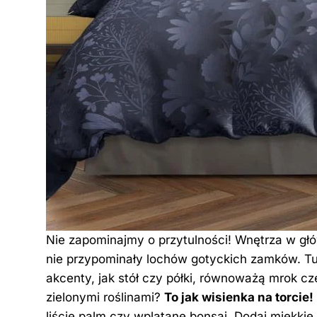
Nie zapominajmy o przytulności! Wnętrza w głó
nie przypominały lochów gotyckich zamków. Tu
akcenty, jak stół czy półki, równoważą mrok cz
zielonymi roślinami?
To jak wisienka na torcie!
liście palm czy wplątane bonsai. Dodaj miękkie