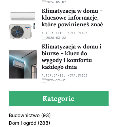
2026-05-07
Klimatyzacja w domu –
kluczowe informacje,
które powinieneś znać
AUTOR:
DANIEL KOWALEWICZ
2026-03-22
Klimatyzacja w domu i
biurze – klucz do
wygody i komfortu
każdego dnia
AUTOR:
DANIEL KOWALEWICZ
2025-12-31
Kategorie
Budownictwo
(93)
Dom i ogród
(288)