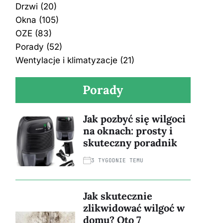
Drzwi
(20)
Okna
(105)
OZE
(83)
Porady
(52)
Wentylacje i klimatyzacje
(21)
Porady
Jak pozbyć się wilgoci
na oknach: prosty i
skuteczny poradnik
3 TYGODNIE TEMU
Jak skutecznie
zlikwidować wilgoć w
domu? Oto 7