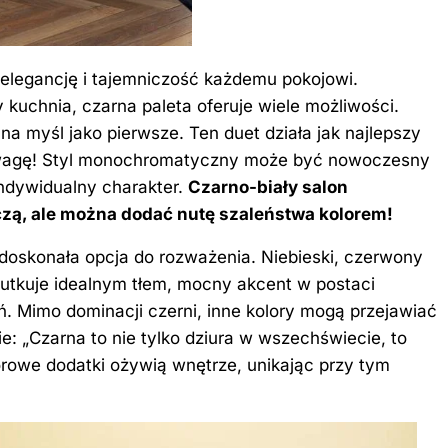
e elegancję i tajemniczość każdemu pokojowi.
zy kuchnia, czarna paleta oferuje wiele możliwości.
na myśl jako pierwsze. Ten duet działa jak najlepszy
 uwagę! Styl monochromatyczny może być nowoczesny
indywidualny charakter.
Czarno-biały salon
czą, ale można dodać nutę szaleństwa kolorem!
 doskonała opcja do rozważenia. Niebieski, czerwony
utkuje idealnym tłem, mocny akcent w postaci
ń. Mimo dominacji czerni, inne kolory mogą przejawiać
e: „Czarna to nie tylko dziura w wszechświecie, to
orowe dodatki ożywią wnętrze, unikając przy tym