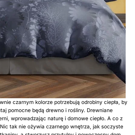
wnie czarnym kolorze potrzebują odrobiny ciepła, by
taj pomocne będą drewno i rośliny. Drewniane
erni, wprowadzając naturę i domowe ciepło. A co z
Nic tak nie ożywia czarnego wnętrza, jak soczyste
 tkaniny, a stworzysz przytulny i nowoczesny dom,