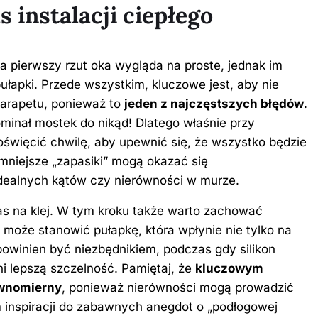
 instalacji ciepłego
na pierwszy rzut oka wygląda na proste, jednak im
pułapki. Przede wszystkim, kluczowe jest, aby nie
arapetu, ponieważ to
jeden z najczęstszych błędów
.
ominał mostek do nikąd! Dlatego właśnie przy
oświęcić chwilę, aby upewnić się, że wszystko będzie
mniejsze „zapasiki” mogą okazać się
dealnych kątów czy nierówności w murze.
as na klej. W tym kroku także warto zachować
u może stanowić pułapkę, która wpłynie nie tylko na
u powinien być niezbędnikiem, podczas gdy silikon
ni lepszą szczelność. Pamiętaj, że
kluczowym
ównomierny
, ponieważ nierówności mogą prowadzić
 inspiracji do zabawnych anegdot o „podłogowej