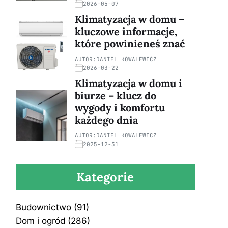
2026-05-07
Klimatyzacja w domu –
kluczowe informacje,
które powinieneś znać
AUTOR:
DANIEL KOWALEWICZ
2026-03-22
Klimatyzacja w domu i
biurze – klucz do
wygody i komfortu
każdego dnia
AUTOR:
DANIEL KOWALEWICZ
2025-12-31
Kategorie
Budownictwo
(91)
Dom i ogród
(286)