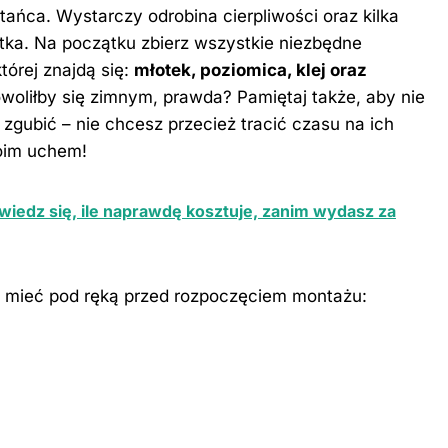
ńca. Wystarczy odrobina cierpliwości oraz kilka
atka. Na początku zbierz wszystkie niezbędne
której znajdą się:
młotek, poziomica, klej oraz
woliłby się zimnym, prawda? Pamiętaj także, aby nie
 zgubić – nie chcesz przecież tracić czasu na ich
woim uchem!
iedz się, ile naprawdę kosztuje, zanim wydasz za
to mieć pod ręką przed rozpoczęciem
montażu
: