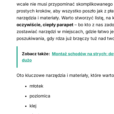
wcale nie musi przypominać skomplikowanego ta
prostych kroków, aby wszystko poszło jak z pł
narzędzia i materiały. Warto stworzyć listę, na 
oczywiście, ciepły parapet
– bo kto z nas zado
zostawiać narzędzi w miejscach, gdzie łatwo je
poszukiwania, gdy rdza już brzęczy tuż nad t
Zobacz także:
Montaż schodów na strych: dow
dużo
Oto kluczowe narzędzia i materiały, które war
młotek
poziomica
klej