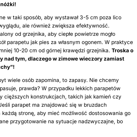
nóżki!
e w taki sposób, aby wystawał 3-5 cm poza lico
 wyglądu, ale również zwiększa efektywność.
lony od grzejnika, aby ciepłe powietrze mogło
okół parapetu jak pies za własnym ogonem. W praktyce
niej 10-20 cm od górnej krawędzi grzejnika.
Troska o
my nad tym, dlaczego w zimowe wieczory zamiast
chy”!
byt wiele osób zapomina, to zapasy. Nie chcemy
ie pasuje, prawda? W przypadku lekkich parapetów
 cięższych konstrukcjach, takich jak kamień czy
 Jeśli parapet ma znajdować się w bruzdach
 każdą stronę, aby mieć możliwość dostosowania go
lane przygotowanie na sytuacje nadzwyczajne, bo