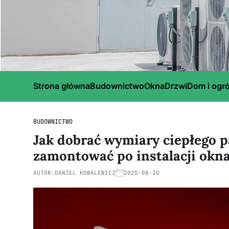
Strona główna
Budownictwo
Okna
Drzwi
Dom i ogr
BUDOWNICTWO
Jak dobrać wymiary ciepłego p
zamontować po instalacji okn
AUTOR:
DANIEL KOWALEWICZ
2025-08-20