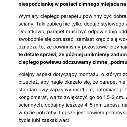
niespodziankę w postaci zimnego miejsca na 
Wymiary ciepłego parapetu powinny być dobran
ściany. Taki zabieg nie tylko dodaje stylowego
Dodatkowo, parapet musi być odpowiednio odda
swobodnie się poruszać, zamiast kręcić się w
oznacza to, że powinniśmy pozostawić przynajm
te detale sprawi, że później unikniemy zadu
ciepłego powiewu odczuwamy zimne „podmu
Kolejny aspekt dotyczący montażu, o którym z
przecież, aby nagle okazało się, że parapet n
standardowy zapas wynosi 1 cm, natomiast przy
konglomerat, warto zwiększyć go do 1,5-2 cm.
ściennych, dodajmy jeszcze 4-5 mm zapasu na
w razie potrzeby. Lepsze jest bowiem przemyś
życie lubi zaskakiwać!