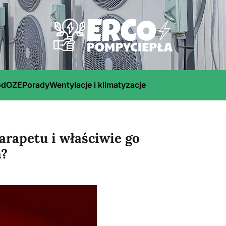
ód
OZE
Porady
Wentylacje i klimatyzacje
arapetu i właściwie go
a?