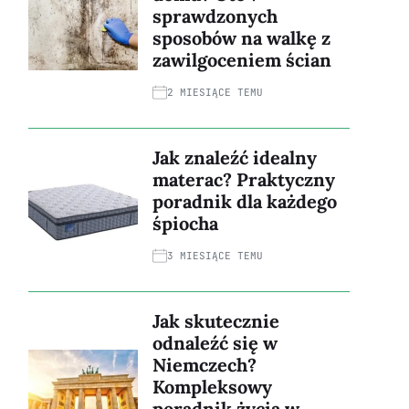
sprawdzonych
sposobów na walkę z
zawilgoceniem ścian
2 MIESIĄCE TEMU
Jak znaleźć idealny
materac? Praktyczny
poradnik dla każdego
śpiocha
3 MIESIĄCE TEMU
Jak skutecznie
odnaleźć się w
Niemczech?
Kompleksowy
poradnik życia w