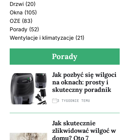
Drzwi
(20)
Okna
(105)
OZE
(83)
Porady
(52)
Wentylacje i klimatyzacje
(21)
Porady
Jak pozbyć się wilgoci
na oknach: prosty i
skuteczny poradnik
3 TYGODNIE TEMU
Jak skutecznie
zlikwidować wilgoć w
domu? Oto 7