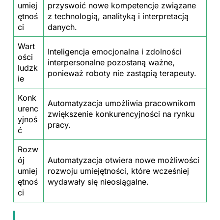
umiej
przyswoić nowe kompetencje związane
ętnoś
z technologią, analityką i interpretacją
ci
danych.
Wart
Inteligencja emocjonalna i zdolności
ości
interpersonalne pozostaną ważne,
ludzk
ponieważ roboty nie zastąpią terapeuty.
ie
Konk
Automatyzacja umożliwia pracownikom
urenc
zwiększenie konkurencyjności na rynku
yjnoś
pracy.
ć
Rozw
ój
Automatyzacja otwiera nowe możliwości
umiej
rozwoju umiejętności, które wcześniej
ętnoś
wydawały się nieosiągalne.
ci