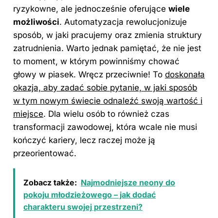
ryzykowne, ale jednocześnie oferujące
wiele
możliwości
. Automatyzacja rewolucjonizuje
sposób, w jaki pracujemy oraz zmienia struktury
zatrudnienia. Warto jednak pamiętać, że nie jest
to moment, w którym powinniśmy chować
głowy w piasek. Wręcz przeciwnie! To
doskonała
okazja, aby zadać sobie pytanie, w jaki sposób
w tym nowym świecie odnaleźć swoją wartość i
miejsce
. Dla wielu osób to również
czas
transformacji zawodowej, która wcale nie musi
kończyć kariery, lecz raczej może ją
przeorientować.
Zobacz także:
Najmodniejsze neony do
pokoju młodzieżowego – jak dodać
charakteru swojej przestrzeni?