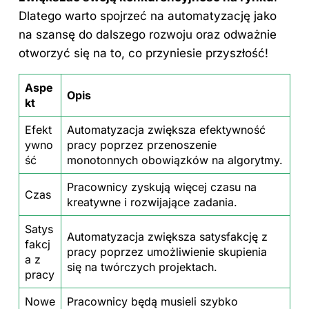
Dlatego warto spojrzeć na automatyzację jako
na szansę do dalszego rozwoju oraz odważnie
otworzyć się na to, co przyniesie przyszłość!
Aspe
Opis
kt
Efekt
Automatyzacja zwiększa efektywność
ywno
pracy poprzez przenoszenie
ść
monotonnych obowiązków na algorytmy.
Pracownicy zyskują więcej czasu na
Czas
kreatywne i rozwijające zadania.
Satys
Automatyzacja zwiększa satysfakcję z
fakcj
pracy poprzez umożliwienie skupienia
a z
się na twórczych projektach.
pracy
Nowe
Pracownicy będą musieli szybko