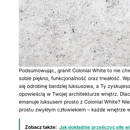
Podsumowując, granit Colonial White to nie chw
sobie piękno, funkcjonalność oraz trwałość. W
się odrobinę bardziej luksusowa, a Ty zyskujes
opowieścią w Twojej architekturze wnętrz. Dl
emanuje luksusem prosto z Colonial White? Niez
prostu zwykłym człowiekiem – każde wnętrze w
Zobacz także:
Jak dokładnie przeliczyć siłę 