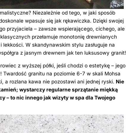
malistyczne? Niezależnie od tego, w jaki sposób
 doskonale wpasuje się jak rękawiczka. Dzięki swojej
o przyjaciela – zawsze wspierającego, cichego, ale
 klasycznych przełamuje monotonię drewnianych
i lekkości. W skandynawskim stylu zasługuje na
współgra z jasnym drewnem jak ten luksusowy granit!
rowiec z wyższej półki, jeśli chodzi o estetykę – jego
e! Twardość granitu na poziomie 6-7 w skali Mohsa
, a rozlana kawa nie pozostawi ani jednej ryski.
Nie
kamień; wystarczy regularne sprzątanie miękką
y – to nic innego jak wizyty w spa dla Twojego