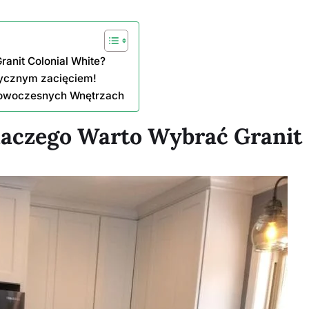
anit Colonial White?
tycznym zacięciem!
 Nowoczesnych Wnętrzach
laczego Warto Wybrać Granit