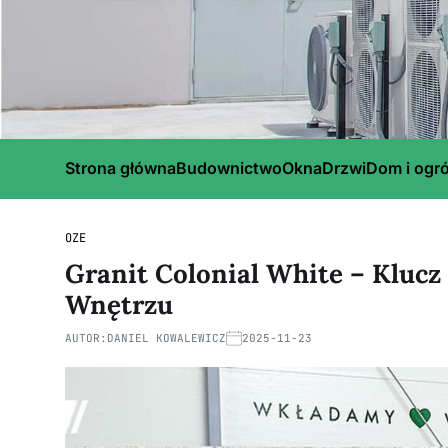
Strona główna
Budownictwo
Okna
Drzwi
Dom i ogr
OZE
Granit Colonial White – Klucz
Wnętrzu
AUTOR:
DANIEL KOWALEWICZ
2025-11-23