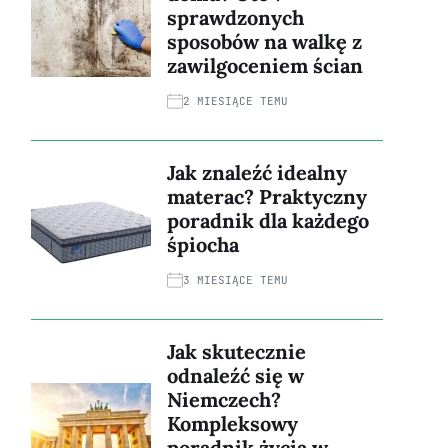
sprawdzonych
sposobów na walkę z
zawilgoceniem ścian
2 MIESIĄCE TEMU
Jak znaleźć idealny
materac? Praktyczny
poradnik dla każdego
śpiocha
3 MIESIĄCE TEMU
Jak skutecznie
odnaleźć się w
Niemczech?
Kompleksowy
poradnik życia w