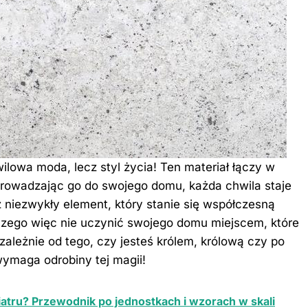
ilowa moda, lecz styl życia! Ten materiał łączy w
prowadzając go do swojego domu, każda chwila staje
z niezwykły element, który stanie się współczesną
aczego więc nie uczynić swojego domu miejscem, które
ależnie od tego, czy jesteś królem, królową czy po
ymaga odrobiny tej magii!
wiatru? Przewodnik po jednostkach i wzorach w skali