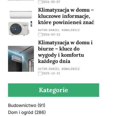
2026-05-07
Klimatyzacja w domu –
kluczowe informacje,
które powinieneś znać
AUTOR:
DANIEL KOWALEWICZ
2026-03-22
Klimatyzacja w domu i
biurze – klucz do
wygody i komfortu
każdego dnia
AUTOR:
DANIEL KOWALEWICZ
2025-12-31
Kategorie
Budownictwo
(91)
Dom i ogród
(286)