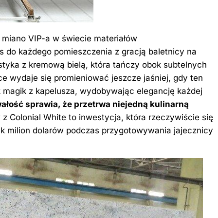
a miano VIP-a w świecie materiałów
do każdego pomieszczenia z gracją baletnicy na
ystyka z kremową bielą, która tańczy obok subtelnych
ce wydaje się promieniować jeszcze jaśniej, gdy ten
k magik z kapelusza, wydobywając elegancję każdej
wałość
sprawia, że przetrwa niejedną kulinarną
z Colonial White to inwestycja, która rzeczywiście się
jak milion dolarów podczas przygotowywania jajecznicy