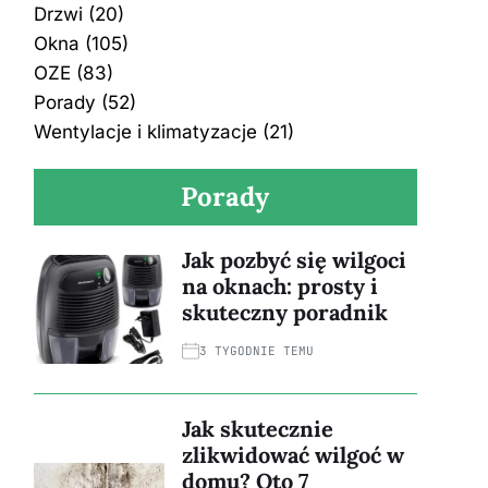
Drzwi
(20)
Okna
(105)
OZE
(83)
Porady
(52)
Wentylacje i klimatyzacje
(21)
Porady
Jak pozbyć się wilgoci
na oknach: prosty i
skuteczny poradnik
3 TYGODNIE TEMU
Jak skutecznie
zlikwidować wilgoć w
domu? Oto 7