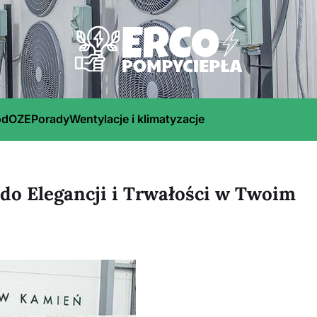
ód
OZE
Porady
Wentylacje i klimatyzacje
 do Elegancji i Trwałości w Twoim