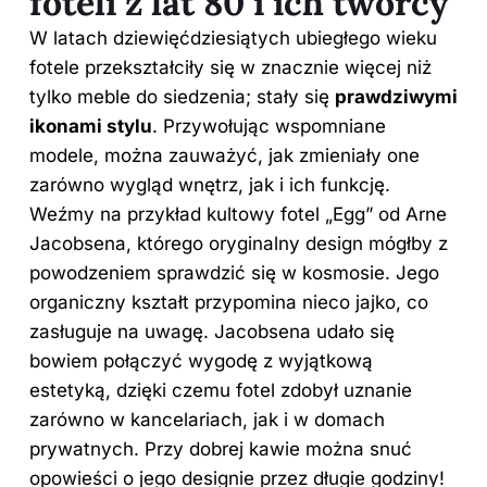
foteli z lat 80 i ich twórcy
W latach dziewięćdziesiątych ubiegłego wieku
fotele przekształciły się w znacznie więcej niż
tylko meble do siedzenia; stały się
prawdziwymi
ikonami
stylu
. Przywołując wspomniane
modele, można zauważyć, jak zmieniały one
zarówno wygląd wnętrz, jak i ich funkcję.
Weźmy na przykład kultowy fotel „Egg” od Arne
Jacobsena, którego oryginalny design mógłby z
powodzeniem sprawdzić się w kosmosie. Jego
organiczny kształt przypomina nieco jajko, co
zasługuje na uwagę. Jacobsena udało się
bowiem połączyć wygodę z wyjątkową
estetyką, dzięki czemu fotel zdobył uznanie
zarówno w kancelariach, jak i w domach
prywatnych. Przy dobrej kawie można snuć
opowieści o jego designie przez długie godziny!