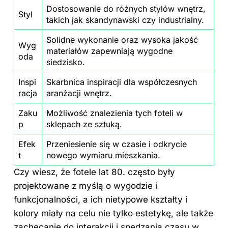
Dostosowanie do różnych stylów
wnętrz
,
Styl
takich jak skandynawski czy industrialny.
Solidne wykonanie oraz wysoka jakość
Wyg
materiałów zapewniają wygodne
oda
siedzisko.
Inspi
Skarbnica inspiracji dla współczesnych
racja
aranżacji wnętrz.
Zaku
Możliwość znalezienia tych foteli w
p
sklepach ze sztuką.
Efek
Przeniesienie się w czasie i odkrycie
t
nowego wymiaru mieszkania.
Czy wiesz, że fotele lat 80. często były
projektowane z myślą o wygodzie i
funkcjonalności, a ich nietypowe kształty i
kolory miały na celu nie tylko estetykę, ale także
zachęcanie do interakcji i spędzania czasu w