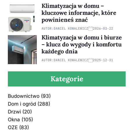
Klimatyzacja w domu –
kluczowe informacje, które
powinieneś znać
AUTOR:
DANIEL KOWALEWICZ
2026-03-22
Klimatyzacja w domu i biurze
– klucz do wygody i komfortu
każdego dnia
AUTOR:
DANIEL KOWALEWICZ
2025-12-31
Kategorie
Budownictwo
(93)
Dom i ogród
(288)
Drzwi
(20)
Okna
(105)
OZE
(83)