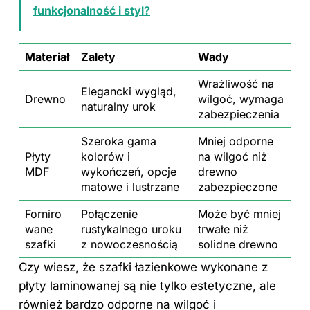
funkcjonalność i styl?
Materiał
Zalety
Wady
Wrażliwość na
Elegancki wygląd,
Drewno
wilgoć, wymaga
naturalny urok
zabezpieczenia
Szeroka gama
Mniej odporne
Płyty
kolorów i
na wilgoć niż
MDF
wykończeń, opcje
drewno
matowe i lustrzane
zabezpieczone
Forniro
Połączenie
Może być mniej
wane
rustykalnego uroku
trwałe niż
szafki
z nowoczesnością
solidne drewno
Czy wiesz, że szafki łazienkowe wykonane z
płyty laminowanej są nie tylko estetyczne, ale
również bardzo odporne na wilgoć i