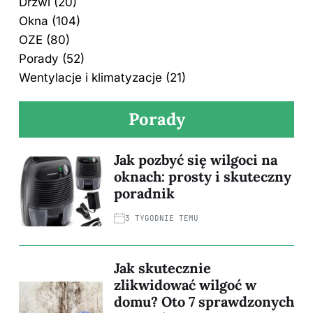
Drzwi
(20)
Okna
(104)
OZE
(80)
Porady
(52)
Wentylacje i klimatyzacje
(21)
Porady
Jak pozbyć się wilgoci na
oknach: prosty i skuteczny
poradnik
3 TYGODNIE TEMU
Jak skutecznie
zlikwidować wilgoć w
domu? Oto 7 sprawdzonych