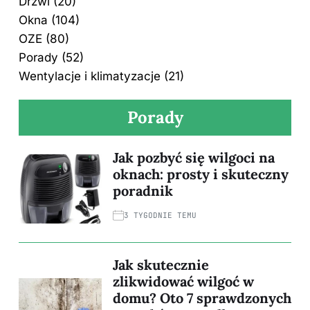
Drzwi
(20)
Okna
(104)
OZE
(80)
Porady
(52)
Wentylacje i klimatyzacje
(21)
Porady
Jak pozbyć się wilgoci na
oknach: prosty i skuteczny
poradnik
3 TYGODNIE TEMU
Jak skutecznie
zlikwidować wilgoć w
domu? Oto 7 sprawdzonych