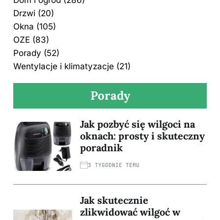
Dom i ogród
(286)
Drzwi
(20)
Okna
(105)
OZE
(83)
Porady
(52)
Wentylacje i klimatyzacje
(21)
Porady
Jak pozbyć się wilgoci na
oknach: prosty i skuteczny
poradnik
3 TYGODNIE TEMU
Jak skutecznie
zlikwidować wilgoć w