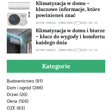
Klimatyzacja w domu –
kluczowe informacje, które
powinieneś znać
AUTOR:
DANIEL KOWALEWICZ
2026-03-22
Klimatyzacja w domu i biurze
– klucz do wygody i komfortu
każdego dnia
AUTOR:
DANIEL KOWALEWICZ
2025-12-31
Kategorie
Budownictwo
(91)
Dom i ogród
(286)
Drzwi
(20)
Okna
(105)
OZE
(83)