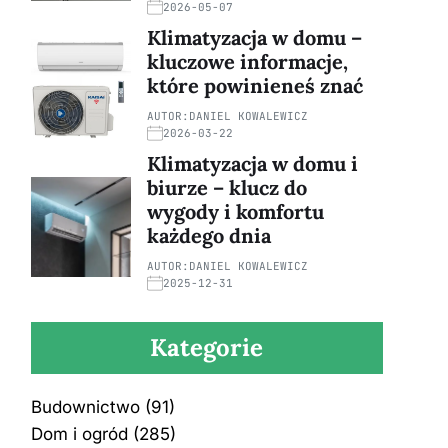
2026-05-07
Klimatyzacja w domu –
kluczowe informacje,
które powinieneś znać
AUTOR:
DANIEL KOWALEWICZ
2026-03-22
Klimatyzacja w domu i
biurze – klucz do
wygody i komfortu
każdego dnia
AUTOR:
DANIEL KOWALEWICZ
2025-12-31
Kategorie
Budownictwo
(91)
Dom i ogród
(285)