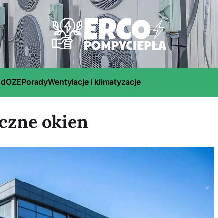
ód
OZE
Porady
Wentylacje i klimatyzacje
czne okien