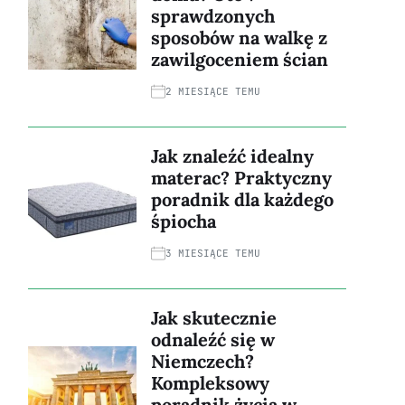
sprawdzonych
sposobów na walkę z
zawilgoceniem ścian
2 MIESIĄCE TEMU
Jak znaleźć idealny
materac? Praktyczny
poradnik dla każdego
śpiocha
3 MIESIĄCE TEMU
Jak skutecznie
odnaleźć się w
Niemczech?
Kompleksowy
poradnik życia w