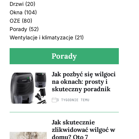
Drzwi
(20)
Okna
(104)
OZE
(80)
Porady
(52)
Wentylacje i klimatyzacje
(21)
Porady
Jak pozbyć się wilgoci
na oknach: prosty i
skuteczny poradnik
3 TYGODNIE TEMU
Jak skutecznie
zlikwidować wilgoć w
domu? Oto 7