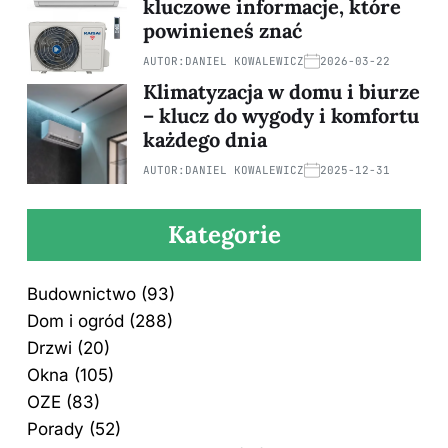
kluczowe informacje, które
powinieneś znać
AUTOR:
DANIEL KOWALEWICZ
2026-03-22
Klimatyzacja w domu i biurze
– klucz do wygody i komfortu
każdego dnia
AUTOR:
DANIEL KOWALEWICZ
2025-12-31
Kategorie
Budownictwo
(93)
Dom i ogród
(288)
Drzwi
(20)
Okna
(105)
OZE
(83)
Porady
(52)