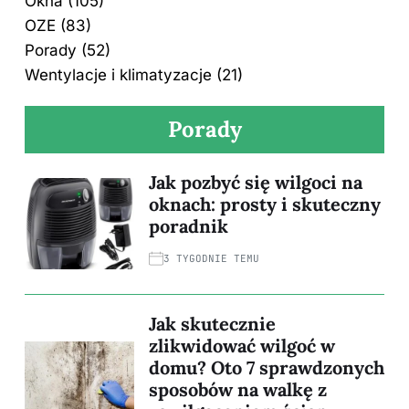
Okna
(105)
OZE
(83)
Porady
(52)
Wentylacje i klimatyzacje
(21)
Porady
Jak pozbyć się wilgoci na
oknach: prosty i skuteczny
poradnik
3 TYGODNIE TEMU
Jak skutecznie
zlikwidować wilgoć w
domu? Oto 7 sprawdzonych
sposobów na walkę z