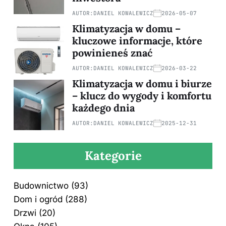
AUTOR:
DANIEL KOWALEWICZ
2026-05-07
Klimatyzacja w domu –
kluczowe informacje, które
powinieneś znać
AUTOR:
DANIEL KOWALEWICZ
2026-03-22
Klimatyzacja w domu i biurze
– klucz do wygody i komfortu
każdego dnia
AUTOR:
DANIEL KOWALEWICZ
2025-12-31
Kategorie
Budownictwo
(93)
Dom i ogród
(288)
Drzwi
(20)