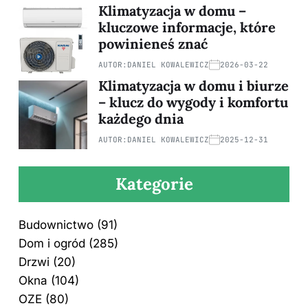
Klimatyzacja w domu –
kluczowe informacje, które
powinieneś znać
AUTOR:
DANIEL KOWALEWICZ
2026-03-22
Klimatyzacja w domu i biurze
– klucz do wygody i komfortu
każdego dnia
AUTOR:
DANIEL KOWALEWICZ
2025-12-31
Kategorie
Budownictwo
(91)
Dom i ogród
(285)
Drzwi
(20)
Okna
(104)
OZE
(80)