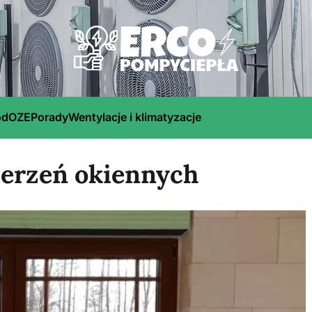
ód
OZE
Porady
Wentylacje i klimatyzacje
zerzeń okiennych