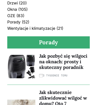
Drzwi
(20)
Okna
(105)
OZE
(83)
Porady
(52)
Wentylacje i klimatyzacje
(21)
Porady
Jak pozbyć się wilgoci
na oknach: prosty i
skuteczny poradnik
3 TYGODNIE TEMU
Jak skutecznie
zlikwidować wilgoć w
domu? Oto 7