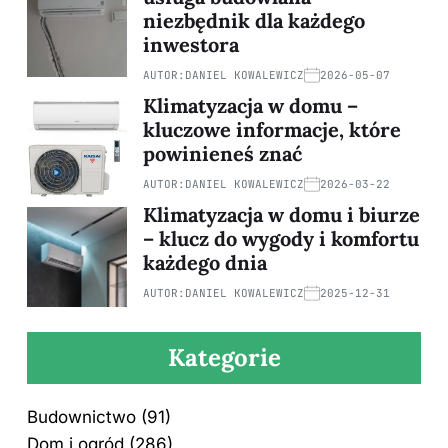
niezbędnik dla każdego
inwestora
AUTOR:
DANIEL KOWALEWICZ
2026-05-07
Klimatyzacja w domu –
kluczowe informacje, które
powinieneś znać
AUTOR:
DANIEL KOWALEWICZ
2026-03-22
Klimatyzacja w domu i biurze
– klucz do wygody i komfortu
każdego dnia
AUTOR:
DANIEL KOWALEWICZ
2025-12-31
Kategorie
Budownictwo
(91)
Dom i ogród
(286)