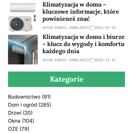
Klimatyzacja w domu –
kluczowe informacje, które
powinieneś znać
AUTOR:
DANIEL KOWALEWICZ
2026-03-22
Klimatyzacja w domu i biurze
– klucz do wygody i komfortu
każdego dnia
AUTOR:
DANIEL KOWALEWICZ
2025-12-31
Kategorie
Budownictwo
(91)
Dom i ogród
(285)
Drzwi
(20)
Okna
(104)
OZE
(79)