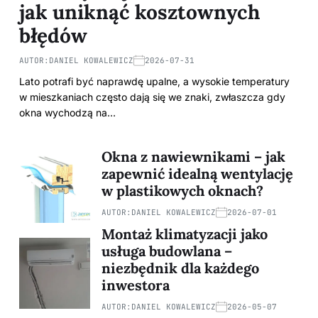
jak uniknąć kosztownych
błędów
AUTOR:
DANIEL KOWALEWICZ
2026-07-31
Lato potrafi być naprawdę upalne, a wysokie temperatury
w mieszkaniach często dają się we znaki, zwłaszcza gdy
okna wychodzą na…
Okna z nawiewnikami – jak
zapewnić idealną wentylację
w plastikowych oknach?
AUTOR:
DANIEL KOWALEWICZ
2026-07-01
Montaż klimatyzacji jako
usługa budowlana –
niezbędnik dla każdego
inwestora
AUTOR:
DANIEL KOWALEWICZ
2026-05-07