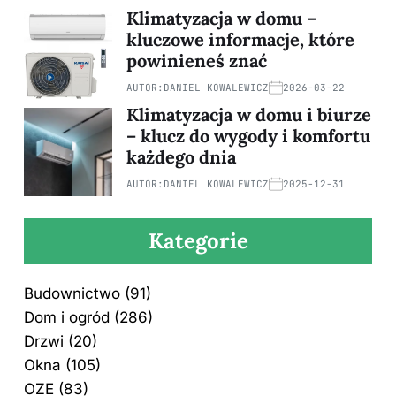
Klimatyzacja w domu –
kluczowe informacje, które
powinieneś znać
AUTOR:
DANIEL KOWALEWICZ
2026-03-22
Klimatyzacja w domu i biurze
– klucz do wygody i komfortu
każdego dnia
AUTOR:
DANIEL KOWALEWICZ
2025-12-31
Kategorie
Budownictwo
(91)
Dom i ogród
(286)
Drzwi
(20)
Okna
(105)
OZE
(83)