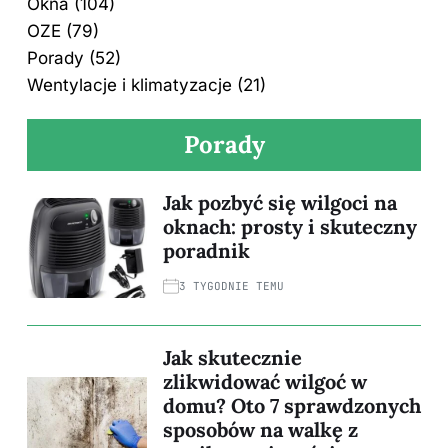
Okna
(104)
OZE
(79)
Porady
(52)
Wentylacje i klimatyzacje
(21)
Porady
Jak pozbyć się wilgoci na
oknach: prosty i skuteczny
poradnik
3 TYGODNIE TEMU
Jak skutecznie
zlikwidować wilgoć w
domu? Oto 7 sprawdzonych
sposobów na walkę z