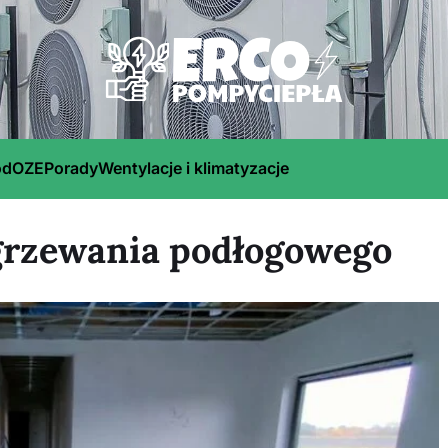
ód
OZE
Porady
Wentylacje i klimatyzacje
grzewania podłogowego