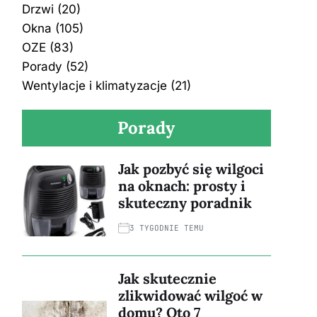
Drzwi
(20)
Okna
(105)
OZE
(83)
Porady
(52)
Wentylacje i klimatyzacje
(21)
Porady
Jak pozbyć się wilgoci
na oknach: prosty i
skuteczny poradnik
3 TYGODNIE TEMU
Jak skutecznie
zlikwidować wilgoć w
domu? Oto 7