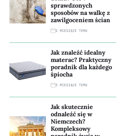
sprawdzonych
sposobów na walkę z
zawilgoceniem ścian
2 MIESIĄCE TEMU
Jak znaleźć idealny
materac? Praktyczny
poradnik dla każdego
śpiocha
3 MIESIĄCE TEMU
Jak skutecznie
odnaleźć się w
Niemczech?
Kompleksowy
poradnik życia w