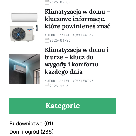
2026-05-07
Klimatyzacja w domu –
kluczowe informacje,
które powinieneś znać
AUTOR:
DANIEL KOWALEWICZ
2026-03-22
Klimatyzacja w domu i
biurze – klucz do
wygody i komfortu
każdego dnia
AUTOR:
DANIEL KOWALEWICZ
2025-12-31
Kategorie
Budownictwo
(91)
Dom i ogród
(286)