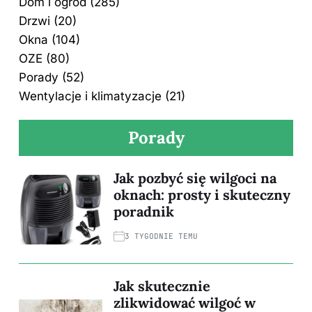
Dom i ogród
(285)
Drzwi
(20)
Okna
(104)
OZE
(80)
Porady
(52)
Wentylacje i klimatyzacje
(21)
Porady
Jak pozbyć się wilgoci na
oknach: prosty i skuteczny
poradnik
3 TYGODNIE TEMU
Jak skutecznie
zlikwidować wilgoć w