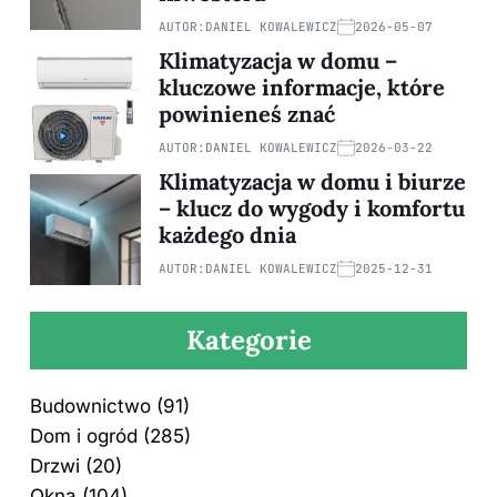
AUTOR:
DANIEL KOWALEWICZ
2026-05-07
Klimatyzacja w domu –
kluczowe informacje, które
powinieneś znać
AUTOR:
DANIEL KOWALEWICZ
2026-03-22
Klimatyzacja w domu i biurze
– klucz do wygody i komfortu
każdego dnia
AUTOR:
DANIEL KOWALEWICZ
2025-12-31
Kategorie
Budownictwo
(91)
Dom i ogród
(285)
Drzwi
(20)
Okna
(104)