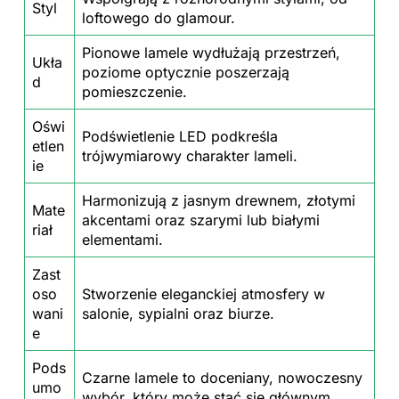
Styl
loftowego do glamour.
Pionowe lamele wydłużają przestrzeń,
Ukła
poziome optycznie poszerzają
d
pomieszczenie.
Oświ
Podświetlenie LED podkreśla
etlen
trójwymiarowy charakter lameli.
ie
Harmonizują z jasnym drewnem, złotymi
Mate
akcentami oraz szarymi lub białymi
riał
elementami.
Zast
oso
Stworzenie eleganckiej atmosfery w
wani
salonie, sypialni oraz biurze.
e
Pods
Czarne lamele to doceniany, nowoczesny
umo
wybór, który może stać się głównym