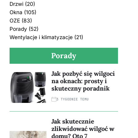
Drzwi
(20)
Okna
(105)
OZE
(83)
Porady
(52)
Wentylacje i klimatyzacje
(21)
Porady
Jak pozbyć się wilgoci
na oknach: prosty i
skuteczny poradnik
3 TYGODNIE TEMU
Jak skutecznie
zlikwidować wilgoć w
domu? Oto 7