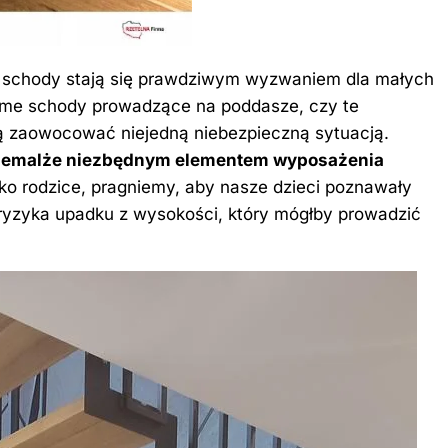
e schody stają się prawdziwym wyzwaniem dla małych
rome schody prowadzące na poddasze, czy te
gą zaowocować niejedną niebezpieczną sytuacją.
ę niemalże niezbędnym elementem wyposażenia
ako rodzice, pragniemy, aby nasze dzieci poznawały
z ryzyka upadku z wysokości, który mógłby prowadzić
.