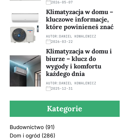
2026-05-07
Klimatyzacja w domu –
kluczowe informacje,
które powinieneś znać
AUTOR:
DANIEL KOWALEWICZ
2026-03-22
Klimatyzacja w domu i
biurze – klucz do
wygody i komfortu
każdego dnia
AUTOR:
DANIEL KOWALEWICZ
2025-12-31
Kategorie
Budownictwo
(91)
Dom i ogród
(286)