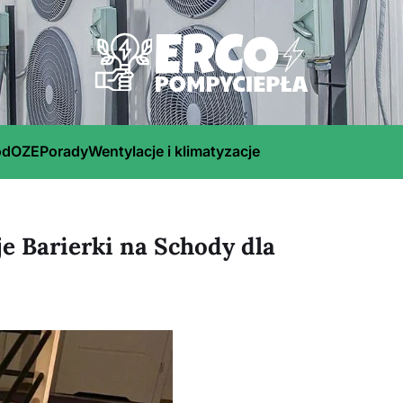
ód
OZE
Porady
Wentylacje i klimatyzacje
e Barierki na Schody dla