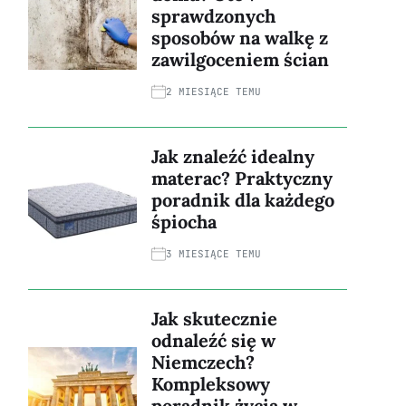
sprawdzonych
sposobów na walkę z
zawilgoceniem ścian
2 MIESIĄCE TEMU
Jak znaleźć idealny
materac? Praktyczny
poradnik dla każdego
śpiocha
3 MIESIĄCE TEMU
Jak skutecznie
odnaleźć się w
Niemczech?
Kompleksowy
poradnik życia w