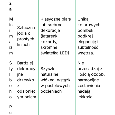
z
a
M
Klasyczne białe
Unikaj
in
lub srebrne
kolorowych
Sztuczna
i
dekoracje
bombek;
jodła o
m
(latarenki,
podkreśl
prostych
al
kokardy,
elegancję i
liniach
iz
skromne
subtelność
m
światełka LED)
wnętrza.
S
Bardziej
Nie
ty
dekoracy
Szyszki,
przesadzaj z
l
jne
naturalne
ilością ozdób;
b
drzewko
włókna, wstążki
harmonijne
o
z
w pastelowych
zestawienia
h
odsłonięt
odcieniach
nadają
o
ym pniem
lekkości.
R
u