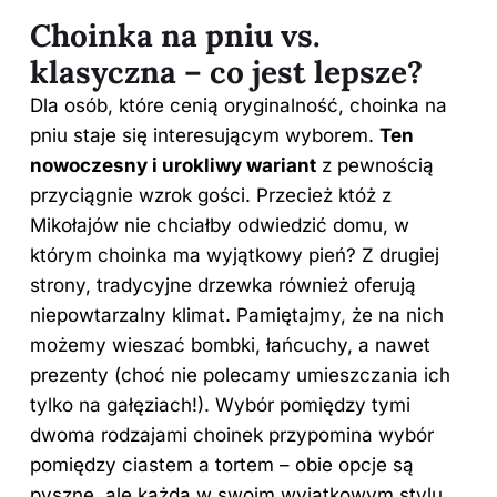
Choinka na pniu vs.
klasyczna – co jest lepsze?
Dla osób, które cenią oryginalność, choinka na
pniu staje się interesującym wyborem.
Ten
nowoczesny i urokliwy wariant
z pewnością
przyciągnie wzrok gości. Przecież któż z
Mikołajów nie chciałby odwiedzić domu, w
którym choinka ma wyjątkowy pień? Z drugiej
strony, tradycyjne drzewka również oferują
niepowtarzalny klimat. Pamiętajmy, że na nich
możemy wieszać bombki, łańcuchy, a nawet
prezenty (choć nie polecamy umieszczania ich
tylko na gałęziach!). Wybór pomiędzy tymi
dwoma rodzajami choinek przypomina wybór
pomiędzy ciastem a tortem – obie opcje są
pyszne, ale każda w swoim wyjątkowym stylu.