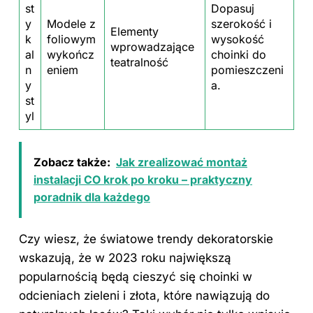
st
Dopasuj
y
Modele z
szerokość i
Elementy
k
foliowym
wysokość
wprowadzające
al
wykończ
choinki do
teatralność
n
eniem
pomieszczeni
y
a.
st
yl
Zobacz także:
Jak zrealizować montaż
instalacji CO krok po kroku – praktyczny
poradnik dla każdego
Czy wiesz, że światowe trendy dekoratorskie
wskazują, że w 2023 roku największą
popularnością będą cieszyć się choinki w
odcieniach zieleni i złota, które nawiązują do