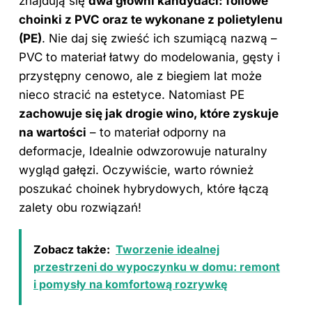
znajdują się
dwa główni kandydaci: foliowe
choinki z PVC oraz te wykonane z polietylenu
(PE)
. Nie daj się zwieść ich szumiącą nazwą –
PVC to materiał łatwy do modelowania, gęsty i
przystępny cenowo, ale z biegiem lat może
nieco stracić na estetyce. Natomiast PE
zachowuje się jak drogie wino, które zyskuje
na wartości
– to materiał odporny na
deformacje, Idealnie odwzorowuje naturalny
wygląd gałęzi. Oczywiście, warto również
poszukać choinek hybrydowych, które łączą
zalety obu rozwiązań!
Zobacz także:
Tworzenie idealnej
przestrzeni do wypoczynku w domu: remont
i pomysły na komfortową rozrywkę