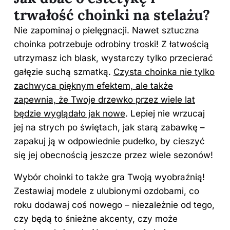
trwałość choinki na stelażu?
Nie zapominaj o pielęgnacji. Nawet sztuczna
choinka potrzebuje odrobiny troski! Z łatwością
utrzymasz ich blask, wystarczy tylko przecierać
gałęzie suchą szmatką.
Czysta
choinka
nie tylko
zachwyca pięknym efektem, ale także
zapewnia, że Twoje drzewko przez wiele lat
będzie wyglądało jak nowe
. Lepiej nie wrzucaj
jej na strych po świętach, jak starą zabawkę –
zapakuj ją w odpowiednie pudełko, by cieszyć
się jej obecnością jeszcze przez wiele sezonów!
Wybór choinki to także gra Twoją wyobraźnią!
Zestawiaj modele z ulubionymi ozdobami, co
roku dodawaj coś nowego – niezależnie od tego,
czy będą to śnieżne akcenty, czy może