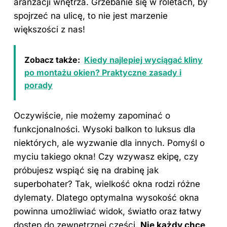
aranżacji wnętrza. Grzebanie się w roletach, by
spojrzeć na ulicę, to nie jest marzenie
większości z nas!
Zobacz także:
Kiedy najlepiej wyciągać kliny
po montażu okien? Praktyczne zasady i
porady
Oczywiście, nie możemy zapominać o
funkcjonalności. Wysoki balkon to luksus dla
niektórych, ale wyzwanie dla innych. Pomyśl o
myciu takiego okna! Czy wzywasz ekipę, czy
próbujesz wspiąć się na drabinę jak
superbohater? Tak, wielkość okna rodzi różne
dylematy. Dlatego optymalna wysokość okna
powinna umożliwiać widok, światło oraz łatwy
dostęp do zewnętrznej części.
Nie każdy chce