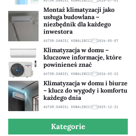
AUTOR:
DANIEL KOWALEWICZ
2026-07-01
Montaż klimatyzacji jako
usługa budowlana –
niezbędnik dla każdego
inwestora
AUTOR:
DANIEL KOWALEWICZ
2026-05-07
Klimatyzacja w domu –
kluczowe informacje, które
powinieneś znać
AUTOR:
DANIEL KOWALEWICZ
2026-03-22
Klimatyzacja w domu i biurze
– klucz do wygody i komfortu
każdego dnia
AUTOR:
DANIEL KOWALEWICZ
2025-12-31
Kategorie