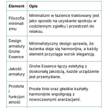
Element
Opis
Minimalizm w łazience traktowany jest
Filozofia
jako sposób na uzyskanie spokoju w
minimali
codziennym zgiełku i przestrzeń do
zmu
relaksu.
Design
Minimalistyczny design sprawia, że
armatury
łazienka staje się harmonijna, a każdy
Grohe
element przyciąga wzrok elegancją.
Essence
Grohe Essence łączy estetykę z
Jakość
doskonałą jakością, każde urządzenie
armatury
jest przemyślane.
Prostota
Proste linie oraz gładkie kształty
i
harmonijnie współgrają z
funkcjon
nowoczesnymi aranżacjami.
alność