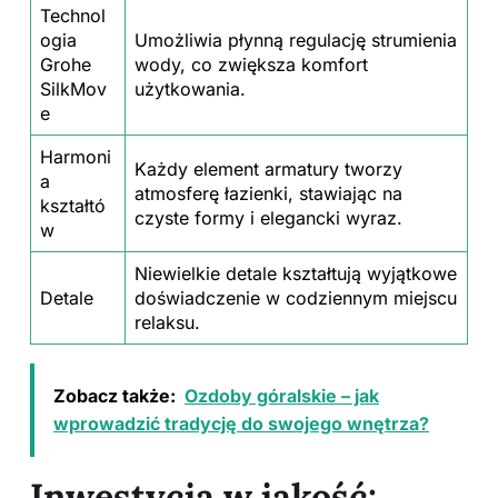
Technol
ogia
Umożliwia płynną regulację strumienia
Grohe
wody, co zwiększa komfort
SilkMov
użytkowania.
e
Harmoni
Każdy element armatury tworzy
a
atmosferę łazienki, stawiając na
kształtó
czyste formy i elegancki wyraz.
w
Niewielkie detale kształtują wyjątkowe
Detale
doświadczenie w codziennym miejscu
relaksu.
Zobacz także:
Ozdoby góralskie – jak
wprowadzić tradycję do swojego wnętrza?
Inwestycja w jakość: